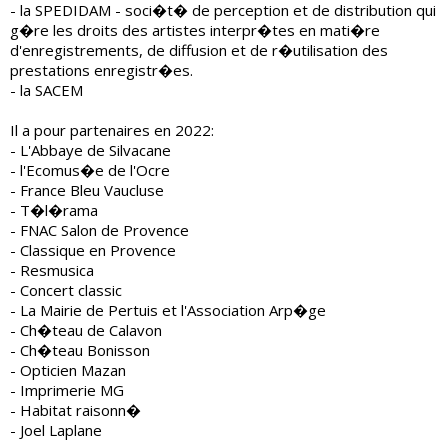
- la SPEDIDAM - soci�t� de perception et de distribution qui
g�re les droits des artistes interpr�tes en mati�re
d'enregistrements, de diffusion et de r�utilisation des
prestations enregistr�es.
- la SACEM
Il a pour partenaires en 2022:
- L'Abbaye de Silvacane
- l'Ecomus�e de l'Ocre
- France Bleu Vaucluse
- T�l�rama
- FNAC Salon de Provence
- Classique en Provence
- Resmusica
- Concert classic
- La Mairie de Pertuis et l'Association Arp�ge
- Ch�teau de Calavon
- Ch�teau Bonisson
- Opticien Mazan
- Imprimerie MG
- Habitat raisonn�
- Joel Laplane