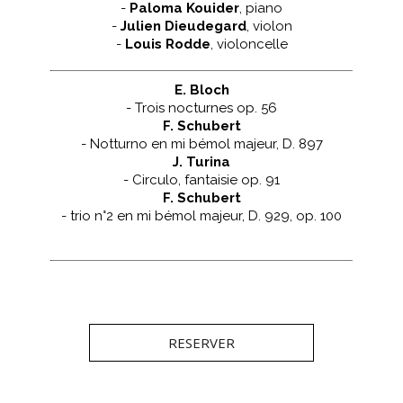
-
Paloma Kouider
, piano
-
Julien Dieudegard
, violon
-
Louis Rodde
, violoncelle
E. Bloch
- Trois nocturnes op. 56
F. Schubert
- Notturno en mi bémol majeur, D. 897
J. Turina
- Circulo, fantaisie op. 91
F. Schubert
- trio n°2 en mi bémol majeur, D. 929, op. 100
RESERVER