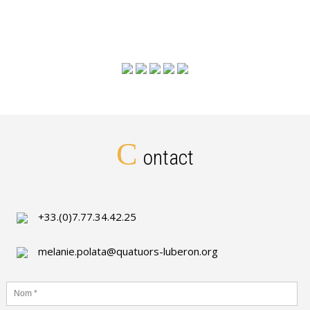
C
ontact
+33.(0)7.77.34.42.25
melanie.polata@quatuors-luberon.org