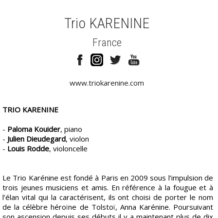
Trio KARENINE
France
www.triokarenine.com
TRIO KARENINE
-
Paloma Kouider
, piano
-
Julien Dieudegard
, violon
-
Louis Rodde
, violoncelle
Le Trio Karénine est fondé à Paris en 2009 sous l’impulsion de
trois jeunes musiciens et amis. En référence à la fougue et à
l’élan vital qui la caractérisent, ils ont choisi de porter le nom
de la célèbre héroïne de Tolstoï, Anna Karénine. Poursuivant
son ascension depuis ses débuts il y a maintenant plus de dix