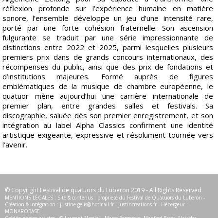
réflexion profonde sur l’expérience humaine en matière
sonore, l’ensemble développe un jeu d’une intensité rare,
porté par une forte cohésion fraternelle. Son ascension
fulgurante se traduit par une série impressionnante de
distinctions entre 2022 et 2025, parmi lesquelles plusieurs
premiers prix dans de grands concours internationaux, des
récompenses du public, ainsi que des prix de fondations et
d’institutions majeures. Formé auprès de figures
emblématiques de la musique de chambre européenne, le
quatuor mène aujourd’hui une carrière internationale de
premier plan, entre grandes salles et festivals. Sa
discographie, saluée dès son premier enregistrement, et son
intégration au label Alpha Classics confirment une identité
artistique exigeante, expressive et résolument tournée vers
l’avenir.
© Copyright Festival de quatuors du Luberon 2019 - All Rights Reserved
MENTIONS LÉGALES : Site & contenus : propriété du Festival de Quatuors du Luberon -
Création & intégration :
justine.gelis@hotmail.fr
-
justincreations.fr
- Hébergeur :
MONAROBASE
Crédits photos artistes : © Laurent Monlaü, Marco Borggreve, Manfred Esser, Natacha