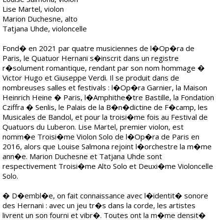
Lise Martel, violon
Marion Duchesne, alto
Tatjana Uhde, violoncelle
Fond� en 2021 par quatre musiciennes de l�Op�ra de
Paris, le Quatuor Hernani s�inscrit dans un registre
r�solument romantique, rendant par son nom hommage �
Victor Hugo et Giuseppe Verdi. Il se produit dans de
nombreuses salles et festivals : l�Op�ra Garnier, la Maison
Heinrich Heine � Paris, l�Amphithe�tre Bastille, la Fondation
Cziffra � Senlis, le Palais de la B�n�dictine de F�camp, les
Musicales de Bandol, et pour la troisi�me fois au Festival de
Quatuors du Luberon. Lise Martel, premier violon, est
nomm�e Troisi�me Violon Solo de l�Op�ra de Paris en
2016, alors que Louise Salmona rejoint l�orchestre la m�me
ann�e. Marion Duchesne et Tatjana Uhde sont
respectivement Troisi�me Alto Solo et Deuxi�me Violoncelle
Solo.
� D�embl�e, on fait connaissance avec l�identit� sonore
des Hernani : avec un jeu tr�s dans la corde, les artistes
livrent un son fourni et vibr�. Toutes ont la m�me densit�